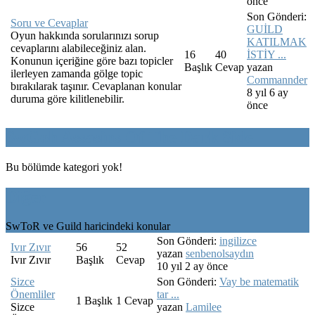
önce
Son Gönderi:
Soru ve Cevaplar
GUİLD
Oyun hakkında sorularınızı sorup
KATILMAK
cevaplarını alabileceğiniz alan.
16
40
İSTİY ...
Konunun içeriğine göre bazı topicler
Başlık
Cevap
yazan
ilerleyen zamanda gölge topic
Commannder
bırakılarak taşınır. Cevaplanan konular
8 yıl 6 ay
duruma göre kilitlenebilir.
önce
SwGoh Assasins Of The Dark Side
Bu bölümde kategori yok!
Diğer
SwToR ve Guild haricindeki konular
Son Gönderi:
ingilizce
Ivır Zıvır
56
52
yazan
senbenolsaydın
Ivır Zıvır
Başlık
Cevap
10 yıl 2 ay önce
Sizce
Son Gönderi:
Vay be matematik
Önemliler
tar ...
1
Başlık
1
Cevap
Sizce
yazan
Lamilee