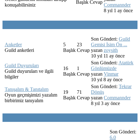
Başlık
Cevap
konuşabilirsiniz
Commannder
8 yıl 1 ay önce
Guild
Son Gönderi:
Guild
Anketler
5
23
Gemisi İsim Ön ...
Guild anketleri
Başlık
Cevap
yazan
zoysith
10 yıl 11 ay önce
Son Gönderi:
Atatürk
Guild Duyuruları
16
1
Gönlümüzde
Guild duyuruları ve ilgili
Başlık
Cevap
yazan
Vinmar
bilgiler
10 yıl 8 ay önce
Son Gönderi:
Tekrar
Tanışalım & Tanıtalım
19
71
Dönüş
Oyun geçmişimizi yazalım
Başlık
Cevap
yazan
Commannder
birbirimiz tanıyalım
8 yıl 3 ay önce
Swtor
Son Gönderi:
6.0