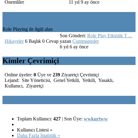
Önemliler
11 yıl 9 ay önce
Role Play
Role Playing ile ilgili alan
Son Gönderi:
Role Play Etkinlik T ...
Hikayeler
6
Başlık
0
Cevap
yazan
Commannder
6 yıl 6 ay önce
Kimler Çevrimiçi
Online üyeler:
0
Üye ve
239
Ziyaretçi Çevrimiçi
Lejand:
Site Yöneticisi
,
Genel Yetkili
,
Yetkili
,
Yasaklı
,
Kullanıcı
,
Ziyaretçi
Trforce Forum Forum İstatistikleri
Toplam Kullanıcı:
427
|
Son Üye:
wwkurtww
Kullanıcı Listesi »
Daha Fazla İstatistik »