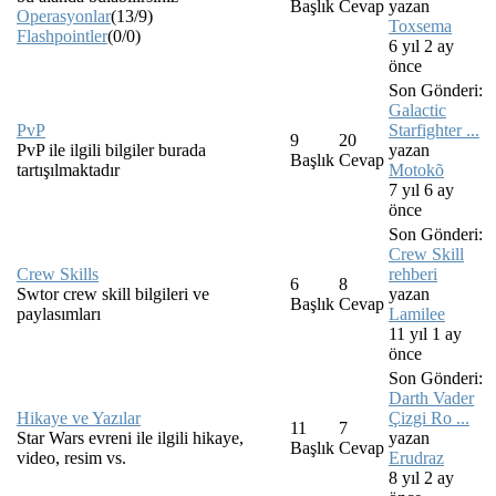
Başlık
Cevap
yazan
Operasyonlar
(13/9)
Toxsema
Flashpointler
(0/0)
6 yıl 2 ay
önce
Son Gönderi:
Galactic
PvP
Starfighter ...
9
20
PvP ile ilgili bilgiler burada
yazan
Başlık
Cevap
tartışılmaktadır
Motokõ
7 yıl 6 ay
önce
Son Gönderi:
Crew Skill
Crew Skills
rehberi
6
8
Swtor crew skill bilgileri ve
yazan
Başlık
Cevap
paylasımları
Lamilee
11 yıl 1 ay
önce
Son Gönderi:
Darth Vader
Hikaye ve Yazılar
Çizgi Ro ...
11
7
Star Wars evreni ile ilgili hikaye,
yazan
Başlık
Cevap
video, resim vs.
Erudraz
8 yıl 2 ay