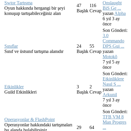
Swtor Tartışma
Onslaught
47
116
Oyun hakkında hergangi bir şeyi
BiS Ge ...
Başlık
Cevap
konuşup tartışabileceğiniz alan
yazan
Alpha
6 yıl 3 ay
önce
Son Gönderi:
3.0
Commando
Sınıflar
24
55
DPS Gui ...
Sınıf ve üstsınıf tartışma alanıdır
Başlık
Cevap
yazan
Motokõ
7 yıl 5 ay
önce
Son Gönderi:
Etkinliklere
Nasıl S ...
Etkinlikler
3
2
yazan
Guild Etkinlikleri
Başlık
Cevap
Arkunil
7 yıl 3 ay
önce
Son Gönderi:
TFB VM 8
Operasyonlar & FlashPoint
Man Progres
Operasyonlar hakkındaki tartışmaları
29
64
...
bu alanda bulabilirsiniz