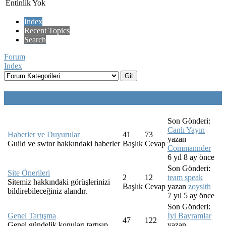
Entinlik Yok
Index
Recent Topics
Search
Forum
Index
Genel
Son Gönderi:
Canlı Yayın
Haberler ve Duyurular
41
73
yazan
Guild ve swtor hakkındaki haberler
Başlık
Cevap
Commannder
6 yıl 8 ay önce
Son Gönderi:
Site Önerileri
2
12
team speak
Sitemiz hakkındaki görüşlerinizi
Başlık
Cevap
yazan
zoysith
bildirebileceğiniz alandır.
7 yıl 5 ay önce
Son Gönderi:
Genel Tartışma
İyi Bayramlar
47
122
Genel gündelik konuları tartışıp
yazan