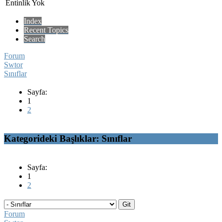
Entinlik Yok
Index
Recent Topics
Search
Forum
Swtor
Sınıflar
Sayfa:
1
2
Kategorideki Başlıklar: Sınıflar
Sayfa:
1
2
Forum