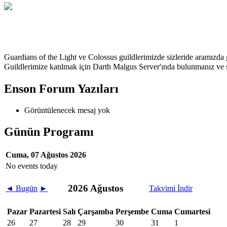
TrForce
Guardians of the Light ve Colossus guildlerimizde sizleride aramızda 
Guildlerimize katılmak için Darth Malgus Server'ında bulunmanız ve
Enson Forum Yazıları
Görüntülenecek mesaj yok
Günün Programı
Cuma, 07 Ağustos 2026
No events today
2026 Ağustos
◄
Bugün
►
Takvimi İndir
Pazar
Pazartesi
Salı
Çarşamba
Perşembe
Cuma
Cumartesi
26
27
28
29
30
31
1