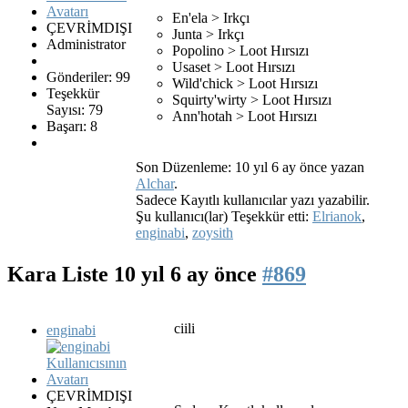
En'ela > Irkçı
ÇEVRİMDIŞI
Junta > Irkçı
Administrator
Popolino > Loot Hırsızı
Usaset > Loot Hırsızı
Gönderiler: 99
Wild'chick > Loot Hırsızı
Teşekkür
Squirty'wirty > Loot Hırsızı
Sayısı: 79
Ann'hotah > Loot Hırsızı
Başarı: 8
Son Düzenleme: 10 yıl 6 ay önce yazan
Alchar
.
Sadece Kayıtlı kullanıcılar yazı yazabilir.
Şu kullanıcı(lar) Teşekkür etti:
Elrianok
,
enginabi
,
zoysith
Kara Liste
10 yıl 6 ay önce
#869
ciili
enginabi
ÇEVRİMDIŞI