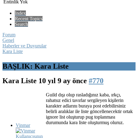
Entinlik Yok
Index
Recent Topics
Search
Forum
Genel
Haberler ve Duyurular
Kara Liste
BAŞLIK: Kara Liste
Kara Liste
10 yıl 9 ay önce
#770
Guild dışı olup rasladığınız kaba, ırkçı,
rahatsız edici tavırlar sergileyen kişilerin
karakter adlarını buraya post edebilirsiniz
belirli aralıklar ile liste göncellenecektir ortak
ignore list oluşturup pug toplanması
durumunda kara liste oluşturmuş oluruz.
Vinmar