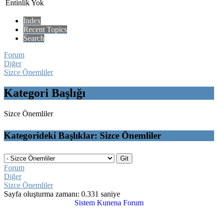
Entinlik Yok
Index
Recent Topics
Search
Forum
Diğer
Sizce Önemliler
Kategori Başlığı
Sizce Önemliler
Kategorideki Başlıklar: Sizce Önemliler
Forum
Diğer
Sizce Önemliler
Sayfa oluşturma zamanı: 0.331 saniye
Sistem
Kunena Forum