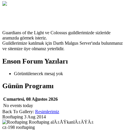
TrForce
Guardians of the Light ve Colossus guildlerimizde sizleride
aramızda görmek isteriz.
Guildlerimize katılmak için Darth Malgus Server'ında bulunmanız
ve
sitemize üye olmanız yeterlidir.
Enson Forum Yazıları
Görüntülenecek mesaj yok
Günün Programı
Cumartesi, 08 Ağustos 2026
No events today
Back To Gallery:
Resimlerimiz
Rooftaping
3 Aug 2014
Rooftaping alÄ±ÅŸkanlÄ±ÄŸÄ±
cz-198
rooftaping