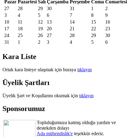
Pazar
Pazartesi
Salı
Çarşamba
Perşembe
Cuma
Cumartesi
27
28
29
30
31
1
2
3
4
5
6
7
8
9
10
11
12
13
14
15
16
17
18
19
20
21
22
23
24
25
26
27
28
29
30
31
1
2
3
4
5
6
Kara Liste
Ortak kara listeye ulaşmak için buraya
tıklayın
Üyelik Şartları
Üyelik Şart ve Koşullarını okumak için
tıklayın
Sponsorumuz
Topluluğumuza katmış olduğu yardım ve
destekden dolayı
Ada mühendislik'e
teşekkür ederiz.